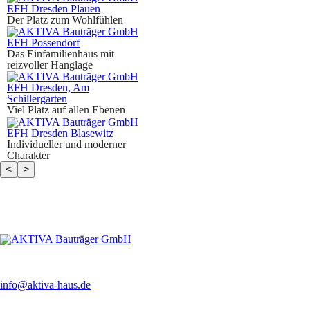
EFH Dresden Plauen
Der Platz zum Wohlfühlen
EFH Possendorf
Das Einfamilienhaus mit
reizvoller Hanglage
EFH Dresden, Am
Schillergarten
Viel Platz auf allen Ebenen
EFH Dresden Blasewitz
Individueller und moderner
Charakter
<
>
info
@
aktiva-haus.de