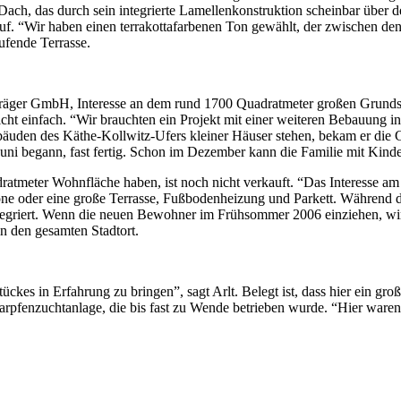
ch, das durch sein integrierte Lamellenkonstruktion scheinbar über d
. “Wir haben einen terrakottafarbenen Ton gewählt, der zwischen den 
ufende Terrasse.
Bauträger GmbH, Interesse an dem rund 1700 Quadratmeter großen Grund
ht einfach. “Wir brauchten ein Projekt mit einer weiteren Bebauung i
 Gebäuden des Käthe-Kollwitz-Ufers kleiner Häuser stehen, bekam er di
uni begann, fast fertig. Schon im Dezember kann die Familie mit Kinde
meter Wohnfläche haben, ist noch nicht verkauft. “Das Interesse am S
one oder eine große Terrasse, Fußbodenheizung und Parkett. Während 
ntegriert. Wenn die neuen Bewohner im Frühsommer 2006 einziehen, wi
n den gesamten Stadtort.
ckes in Erfahrung zu bringen”, sagt Arlt. Belegt ist, dass hier ein g
arpfenzuchtanlage, die bis fast zu Wende betrieben wurde. “Hier ware