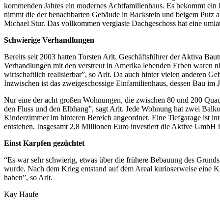
kommenden Jahres ein modernes Achtfamilienhaus. Es bekommt ein Da
nimmt die der benachbarten Gebäude in Backstein und beigem Putz auf
Michael Stur. Das vollkommen verglaste Dachgeschoss hat eine umla
Schwierige Verhandlungen
Bereits seit 2003 hatten Torsten Arlt, Geschäftsführer der Aktiva 
Verhandlungen mit den verstreut in Amerika lebenden Erben waren nic
wirtschaftlich realisierbar”, so Arlt. Da auch hinter vielen anderen
Inzwischen ist das zweigeschossige Einfamilienhaus, dessen Bau im J
Nur eine der acht großen Wohnungen, die zwischen 80 und 200 Quadrat
den Fluss und den Elbhang”, sagt Arlt. Jede Wohnung hat zwei Balk
Kinderzimmer im hinteren Bereich angeordnet. Eine Tiefgarage ist i
entstehen. Insgesamt 2,8 Millionen Euro investiert die Aktive GmbH i
Einst Karpfen gezüchtet
“Es war sehr schwierig, etwas über die frühere Bebauung des Grundstü
wurde. Nach dem Krieg entstand auf dem Areal kurioserweise eine K
haben”, so Arlt.
Kay Haufe