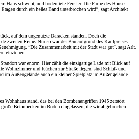
em Haus schwebt, und bodentiefe Fenster. Die Farbe des Hauses
Etagen durch ein helles Band unterbrochen wird”, sagt Architekt
stück, auf dem ungenutzte Baracken standen. Doch die
n de zweiten Reihe. Nur so war der Bau aufgrund des Kaufpreises
e Genehmigung. “Die Zusammenarbeit mit der Stadt war gut”, sagt Arlt.
rn einziehen.
tandort war enorm. Hier zählt die einzigartige Lade mit Blick auf
die Wohnzimmer und Küchen zur Straße liegen, sind Schlaf- und
rd im Außengelände auch ein kleiner Spielplatz im Außengelände
roßes Wohnhaus stand, das bei den Bombenangriffen 1945 zerstört
n große Betonbecken im Boden eingelassen, die wir abgebrochen